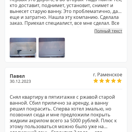
кто доставит, поднимет, установит, снимет и
вынесет старую ванну. Это проблематично, да
еще и затратно. Нашла эту компанию. Сделала
заказ. Приехал специалист, все мне сделал. Все
отлично! Мастер все за собой убрал. Я безумно
Полный текст
довольна.
г. Раменское
Павел
30.12.2023
Снял квартиру в пятиэтажке с ржавой старой
ванной. Сбил прилично за аренду, а ванну
решил покрасить. Сперва хотел эмалью, но
позвонил сюда и мне предложили покрыть
жидким акрилом всего за 5000 рублей. Плюс к
этому пользоваться можно было уже на