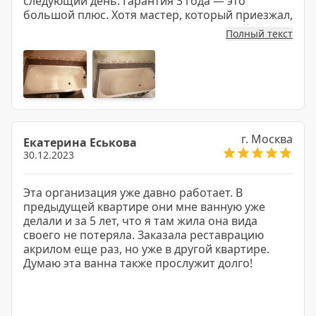
следующий день. Гарантия 3 года — это
большой плюс. Хотя мастер, который приезжал,
заверил что за 10 лет как минимум с ней ничего
Полный текст
не произойдет плохого. Проверим. С виду
новая ванна. Советую!
г. Москва
Екатерина Еськова
30.12.2023
Эта организация уже давно работает. В
предыдущей квартире они мне ванную уже
делали и за 5 лет, что я там жила она вида
своего не потеряла. Заказала реставрацию
акрилом еще раз, но уже в другой квартире.
Думаю эта ванна также прослужит долго!