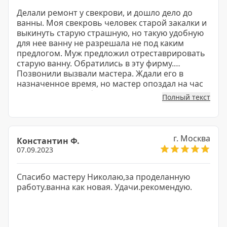
Делали ремонт у свекрови, и дошло дело до
ванны. Моя свекровь человек старой закалки и
выкинуть старую страшную, но такую удобную
для нее ванну не разрешала не под каким
предлогом. Муж предложил отреставрировать
старую ванну. Обратились в эту фирму.
Позвонили вызвали мастера. Ждали его в
назначенное время, но мастер опоздал на час
списав все на пробки. За несколько часов ванна
Полный текст
была очищена и залита акрилом. После чего
еще сутки должна была соxнуть. Результатом
довольны.
г. Москва
Константин Ф.
07.09.2023
Спасибо мастеру Николаю,за проделанную
работу.ванна как новая. Удачи.рекомендую.