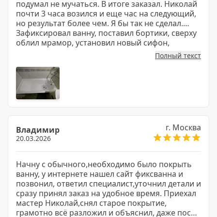
подумал не мучаться. В итоге заказал. Николай
почти 3 часа возился и еще час на следующий,
но результат более чем. Я бы так не сделал.
Зафиксировал ванну, поставил бортики, сверху
облил мрамор, установил новый сифон,
получилось здорово и без силикона и все за
Полный текст
небольшие деньги. Жена рада, даже фото
подругам отправила. Спасибо за отличную
работу. Фото прилагаю
г. Москва
Владимир
20.03.2026
Начну с обычного,необходимо было покрыть
ванну, у интернете нашел сайт фиксванна и
позвонил, ответил специалист,уточнил детали и
сразу принял заказ на удобное время. Приехал
мастер Николай,снял старое покрытие,
грамотно всё разложил и объяснил, даже после