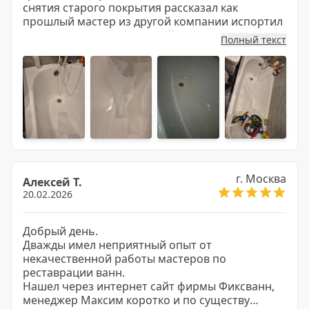
снятия старого покрытия рассказал как
прошлый мастер из другой компании испортил
изначальную эмаль ванной и попытался
Полный текст
восстановить прежний вид(реставрация)
изнавальной эмали ванной, но прошлый
мастер к сожалению очень сильно затёт
болгаркой ванну и не получилось
отреставрировать,в итоге пришлось
покрывать. Николай очень умело снял старый
силикон, затиркой прошёл все швы,дождался
полного высыхания и нанёс литьевый
мрамор(выбор пал именно на этот материал,с
учетом не особо различающейся цены). Работа
г. Москва
Алексей Т.
мастера оказалась выше всех похвал,никаких
20.02.2026
подтеков,пыли,грязи,идеальная ванна,как
будто только из магазина. Спасибо данной
компании за качественную работу, отличного
Добрый день.
специалиста с многолетним опытом и быстрое
Дважды имел неприятный опыт от
реагирование, буду обращаться и дальше и
некачественной работы мастеров по
советовать другим.
реставрации ванн.
Нашел через интернет сайт фирмы Фиксванн,
менеджер Максим коротко и по существу