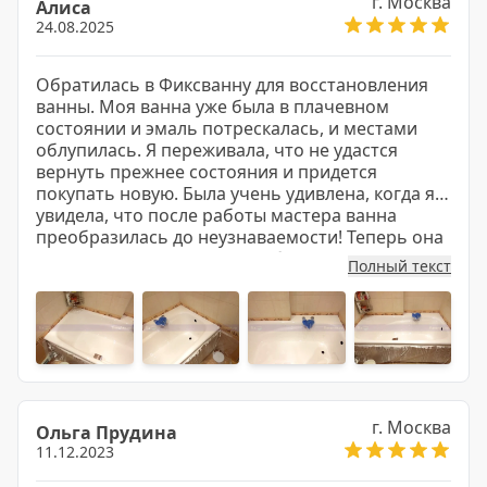
г. Москва
Алиса
24.08.2025
Обратилась в Фиксванну для восстановления
ванны. Моя ванна уже была в плачевном
состоянии и эмаль потрескалась, и местами
облупилась. Я переживала, что не удастся
вернуть прежнее состояния и придется
покупать новую. Была учень удивлена, когда я
увидела, что после работы мастера ванна
преобразилась до неузнаваемости! Теперь она
выглядит как новенькая! Работа выполнена на
Полный текст
совесть!
г. Москва
Ольга Прудина
11.12.2023