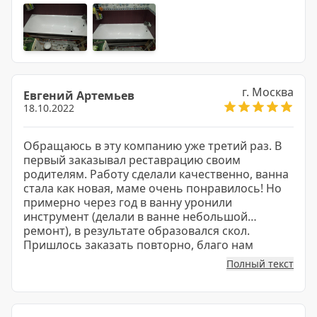
г. Москва
Евгений Артемьев
18.10.2022
Обращаюсь в эту компанию уже третий раз. В
первый заказывал реставрацию своим
родителям. Работу сделали качественно, ванна
стала как новая, маме очень понравилось! Но
примерно через год в ванну уронили
инструмент (делали в ванне небольшой
ремонт), в результате образовался скол.
Пришлось заказать повторно, благо нам
сделали скидку.
Полный текст
А на днях вызвал мастера уже к себе. Как и в
прошлые разы работа проведена по высшему
разряду. Поэтому считаю своим долгом
оставить хороший отзыв о компании!