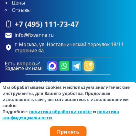
Цены
Отзывы
+7 (495) 111-73-47
info@fixvanna.ru
г. Москва, ул. Наставнический переулок 18/11
строение 4а
Есть вопросы?
Задайте их нам!
Сайт FIXVANNA.RU является исключительно
Мы обрабатываем cookies и используем аналитические
информационным ресурсом и не является публичной
инструменты, для Вашего удобства. Продолжая
офертой, определяемой положениями Статьи 437 (2)
использовать сайт, вы соглашаетесь с использованием
Гражданского кодекса Российской Федерации. Для
cookie.
получения любой интересующей информации,
Подробнее:
политика обработки cookie
и
политика
пожалуйста, обращайтесь к менеджерам отдела
конфиденциальности
обслуживания клиентов с помощью специальных форм
связи или по телефонам.
© 2015–2026. Копирование любых материалов, только с
Принять