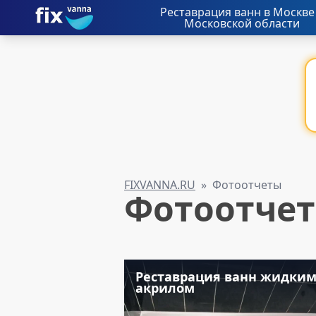
Реставрация ванн в Москве
Московской области
FIXVANNA.RU
»
Фотоотчеты
Фотоотче
Реставрация ванн жидки
акрилом