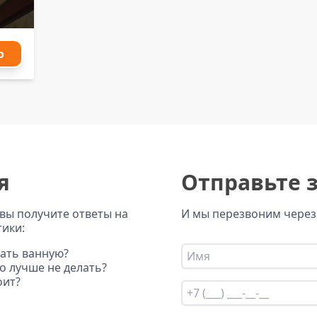
о
я
Отправьте 
 вы получите ответы на
И мы перезвоним через
тики:
ать ванную?
го лучше не делать?
оит?