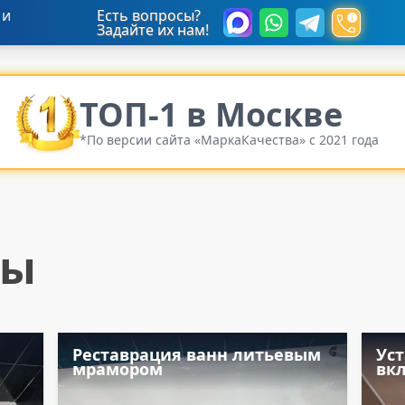
 и
Есть вопросы?
Задайте их нам!
ТОП-1 в Москве
*По версии сайта «МаркаКачества» с 2021 года
ты
м
Реставрация ванн литьевым
Ус
мрамором
вк